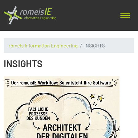
romeis Information Engineering
INSIGHTS
INSIGHTS