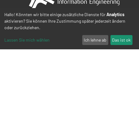
Hallo! Könnten wir bitte einige zusätzliche Dienste für
Analytics
aktivieren? Sie können Ihre Zustimmung später jederzeit ändern
romeis Information Engineering GmbH
oder zurückziehen.
Hailerer Str. 16
D-63571 Gelnhausen-Mitte
Lassen Sie mich wählen
Ich lehne ab
Das ist ok
+49 (0) 60 51 / 700 309-5
+49 (0) 60 51 / 700 309-4
mail@r-IE.de
LinkedIn
Instagram
Facebook
YouTube
Impressum
Datenschutz