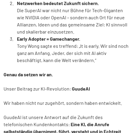
Netzwerken bedeutet Zukunft sichern.
Die SuperAI war nicht nur Bühne für Tech-Giganten
wie NVIDIA oder OpenAI – sondern auch Ort für neue
Allianzen, Ideen und das gemeinsame Ziel: KI sinnvoll
und skalierbar einzusetzen.
Early Adopter = Gamechanger.
Tony Wong sagte es treffend: „It is early. Wir sind noch
ganz am Anfang. Jeder, der sich mit AI aktiv
beschäftigt, kann die Welt verändern.“
Genau da setzen wir an.
Unser Beitrag zur KI-Revolution:
GuudeAI
Wir haben nicht nur zugehört, sondern haben entwickelt.
GuudeAI ist unsere Antwort auf die Zukunft des
telefonischen Kundenkontakts:
Eine KI, die Anrufe
selbstständig übernimmt, führt, versteht und in Echtzeit