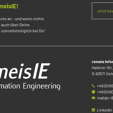
meisIE!
Jetzt b
ote an – und wenn nichts
s auch über Deine
 schnellstmöglich bei Dir!
romeis Inf
Hailerer Str.
D-63571 Gel
+49 (0) 6
+49 (0) 6
mail@r-I
LinkedIn