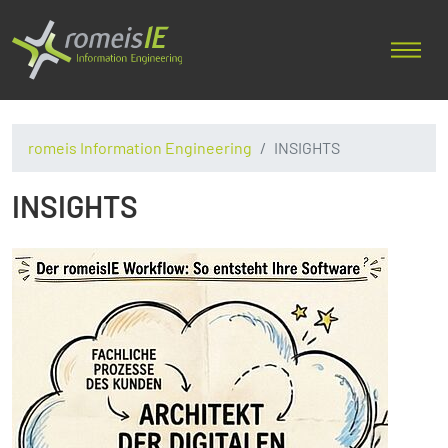
romeis Information Engineering
INSIGHTS
INSIGHTS