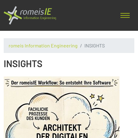
romeis Information Engineering
INSIGHTS
INSIGHTS