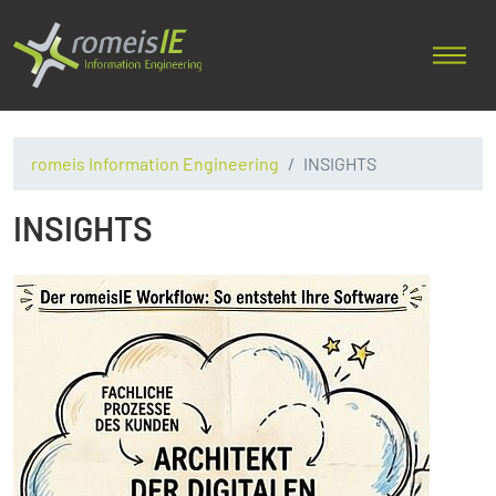
romeis Information Engineering
INSIGHTS
INSIGHTS