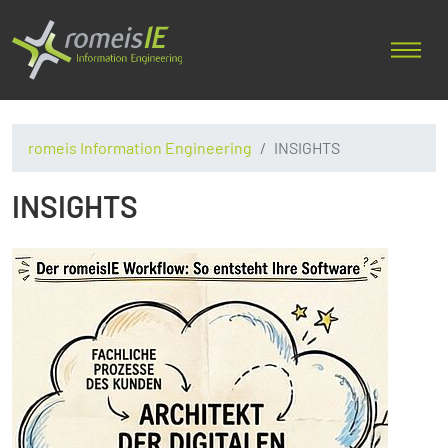
romeis Information Engineering
INSIGHTS
INSIGHTS