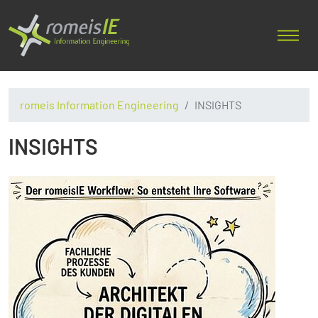
romeis Information Engineering
INSIGHTS
INSIGHTS