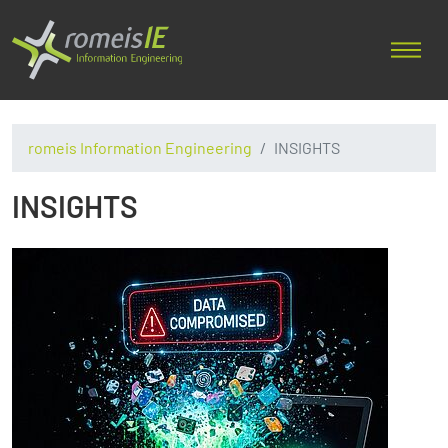
romeis Information Engineering
INSIGHTS
INSIGHTS