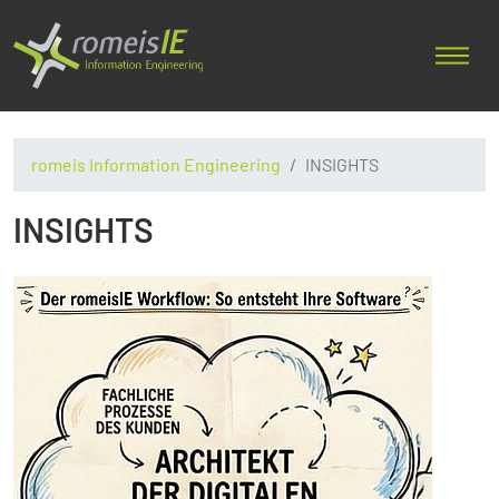
romeis Information Engineering
INSIGHTS
INSIGHTS