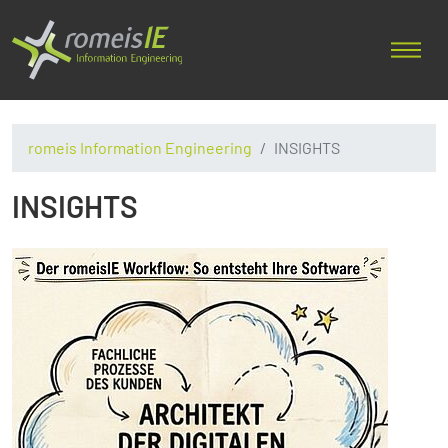
romeis Information Engineering
INSIGHTS
INSIGHTS