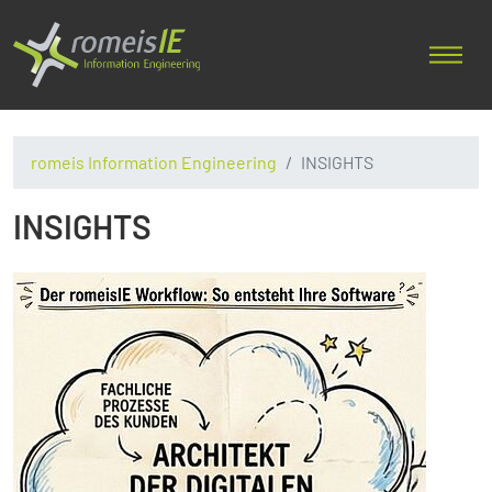
romeis Information Engineering
INSIGHTS
INSIGHTS