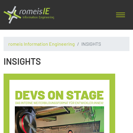
romeis Information Engineering
INSIGHTS
INSIGHTS