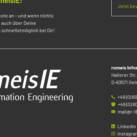
meisIE!
Jetzt b
ote an – und wenn nichts
s auch über Deine
 schnellstmöglich bei Dir!
romeis Inf
Hailerer Str.
D-63571 Gel
+49 (0) 6
+49 (0) 6
mail@r-I
LinkedIn
Instagra