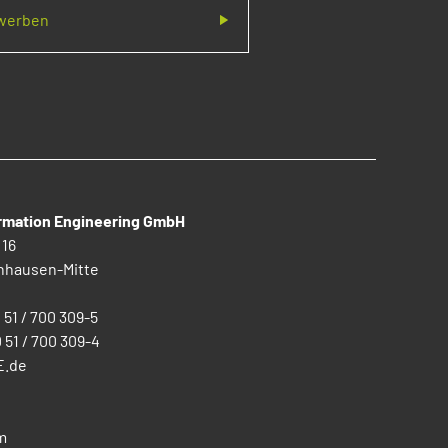
ewerben
ormation Engineering GmbH
 16
nhausen-Mitte
0 51 / 700 309-5
0 51 / 700 309-4
E.de
m