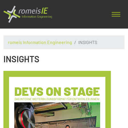
romeis Information Engineering
INSIGHTS
INSIGHTS