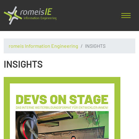
romeis Information Engineering
INSIGHTS
INSIGHTS