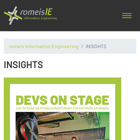
romeis Information Engineering
INSIGHTS
INSIGHTS