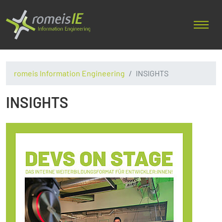
romeis Information Engineering
INSIGHTS
INSIGHTS