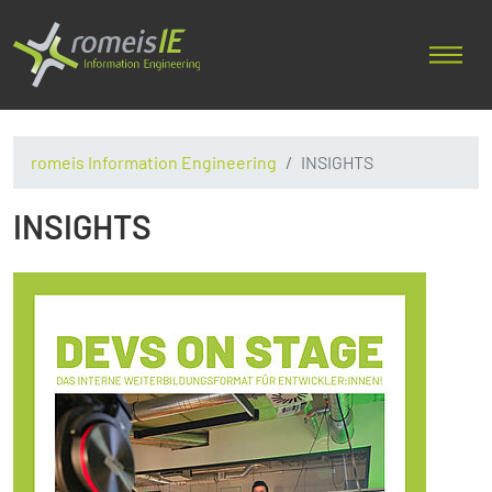
romeis Information Engineering
INSIGHTS
INSIGHTS