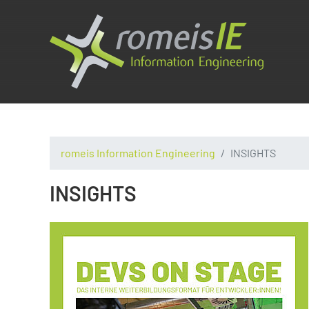
romeis Information Engineering
INSIGHTS
INSIGHTS