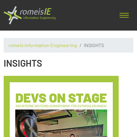
romeis Information Engineering
INSIGHTS
INSIGHTS