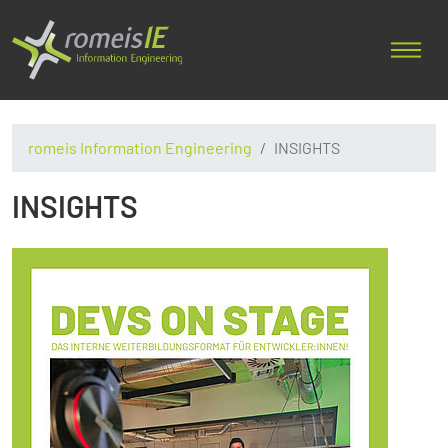
romeis Information Engineering
INSIGHTS
INSIGHTS