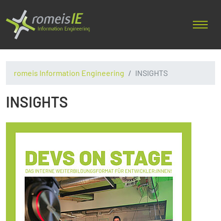
romeis Information Engineering
INSIGHTS
INSIGHTS