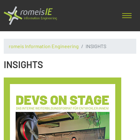
romeis Information Engineering
INSIGHTS
INSIGHTS