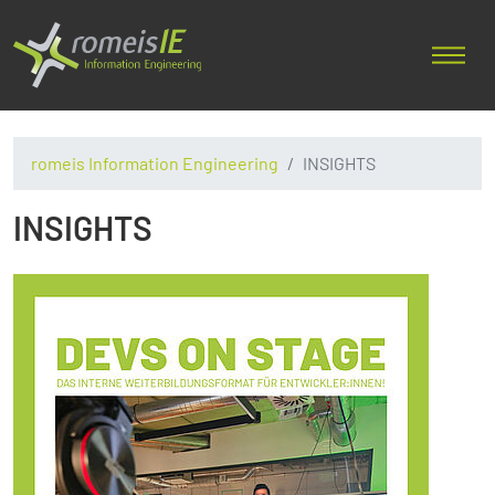
romeis Information Engineering
INSIGHTS
INSIGHTS