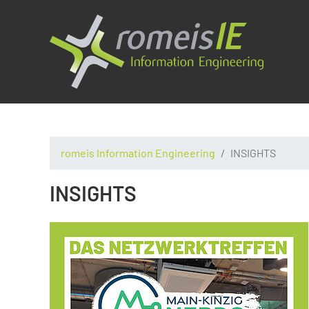
romeis Information Engineering
INSIGHTS
INSIGHTS