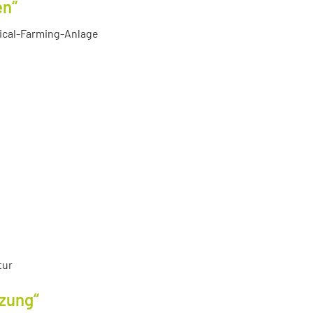
en“
tical-Farming-Anlage
tur
tzung“