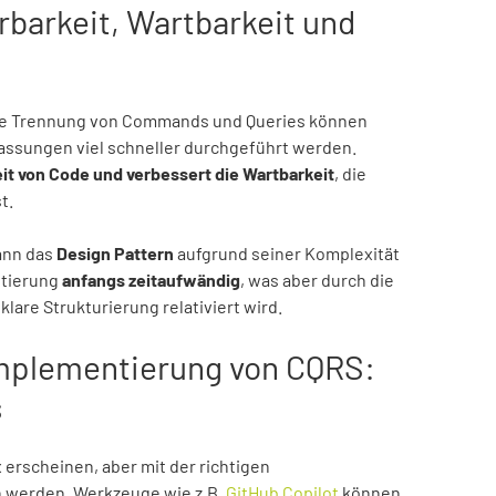
rbarkeit, Wartbarkeit und
 die Trennung von Commands und Queries können
assungen viel schneller durchgeführt werden.
t von Code und verbessert die Wartbarkeit
, die
t.
ann das
Design Pattern
aufgrund seiner Komplexität
ntierung
anfangs zeitaufwändig
, was aber durch die
are Strukturierung relativiert wird.
Implementierung von CQRS:
s
erscheinen, aber mit der richtigen
 werden. Werkzeuge wie z.B.
GitHub Copilot
können