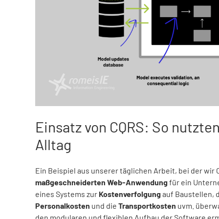
Einsatz von CQRS: So nutzten
Alltag
Ein Beispiel aus unserer täglichen Arbeit, bei der wir
maßgeschneiderten Web-Anwendung
für ein Untern
eines Systems zur
Kostenverfolgung
auf Baustellen, 
Personalkosten
und die
Transportkosten
uvm. überwac
den modularen und flexiblen Aufbau der Software erm