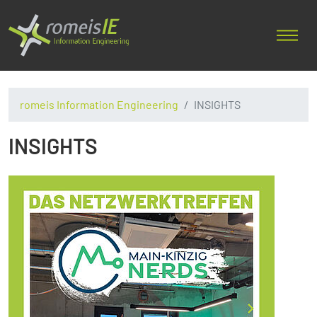
romeis Information Engineering
INSIGHTS
INSIGHTS