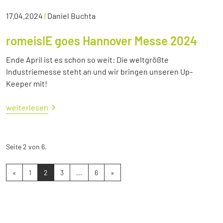
17.04.2024
|
Daniel Buchta
romeisIE goes Hannover Messe 2024
Ende April ist es schon so weit: Die weltgrößte
Industriemesse steht an und wir bringen unseren Up-
Keeper mit!
weiterlesen
Seite 2 von 6.
«
1
2
3
...
6
»