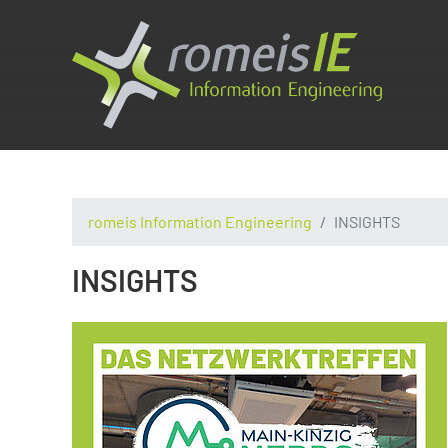
romeis Information Engineering
INSIGHTS
INSIGHTS