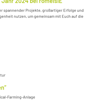
s Jahr 2024 bei romeisIE
ler spannender Projekte, großartiger Erfolge und
enheit nutzen, um gemeinsam mit Euch auf die
tur
en“
tical-Farming-Anlage