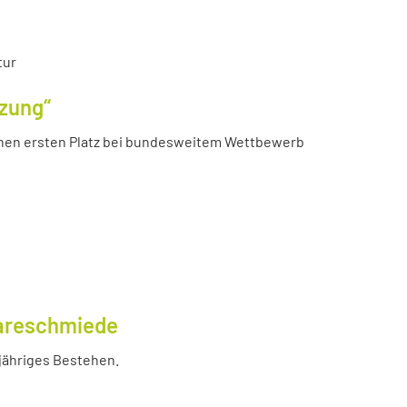
tur
tzung“
chen ersten Platz bei bundesweitem Wettbewerb
wareschmiede
-jähriges Bestehen.