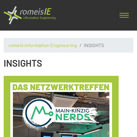
romeis Information Engineering
INSIGHTS
INSIGHTS