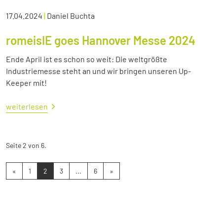
17.04.2024
|
Daniel Buchta
romeisIE goes Hannover Messe 2024
Ende April ist es schon so weit: Die weltgrößte
Industriemesse steht an und wir bringen unseren Up-
Keeper mit!
weiterlesen
Seite 2 von 6.
«
1
2
3
...
6
»