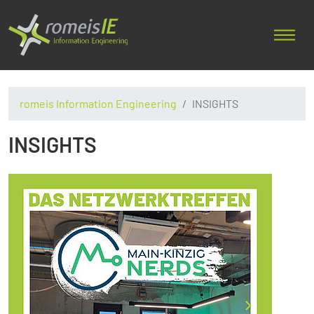
romeis Information Engineering
INSIGHTS
INSIGHTS