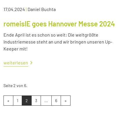
17.04.2024
|
Daniel Buchta
romeisIE goes Hannover Messe 2024
Ende April ist es schon so weit: Die weltgrößte
Industriemesse steht an und wir bringen unseren Up-
Keeper mit!
weiterlesen
Seite 2 von 6.
«
1
2
3
...
6
»