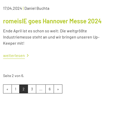
17.04.2024
|
Daniel Buchta
romeisIE goes Hannover Messe 2024
Ende April ist es schon so weit: Die weltgrößte
Industriemesse steht an und wir bringen unseren Up-
Keeper mit!
weiterlesen
Seite 2 von 6.
«
1
2
3
...
6
»