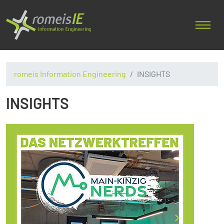
romeis Information Engineering
INSIGHTS
INSIGHTS