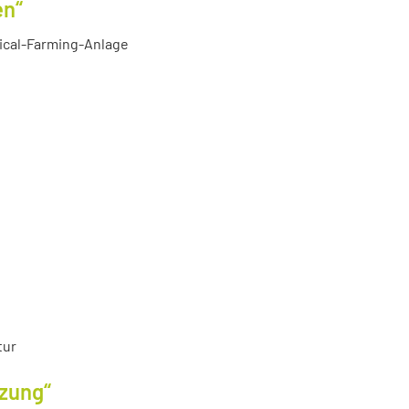
en“
tical-Farming-Anlage
tur
tzung“