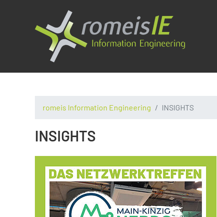
romeis Information Engineering
INSIGHTS
INSIGHTS