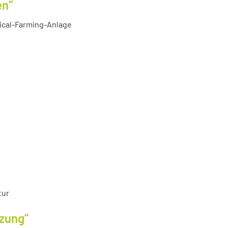
en“
tical-Farming-Anlage
tur
tzung“