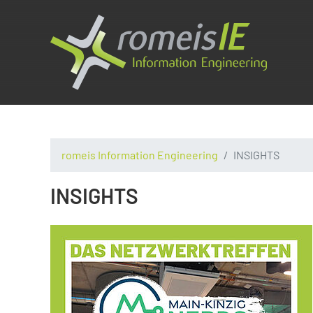
romeis Information Engineering
INSIGHTS
INSIGHTS