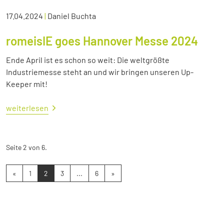
17.04.2024
|
Daniel Buchta
romeisIE goes Hannover Messe 2024
Ende April ist es schon so weit: Die weltgrößte
Industriemesse steht an und wir bringen unseren Up-
Keeper mit!
weiterlesen
Seite 2 von 6.
«
1
2
3
...
6
»