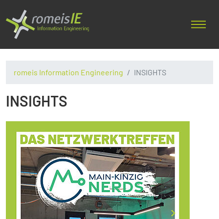
romeis Information Engineering
INSIGHTS
INSIGHTS