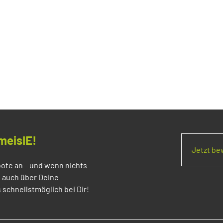
meisIE!
Jetzt b
ote an – und wenn nichts
s auch über Deine
 schnellstmöglich bei Dir!