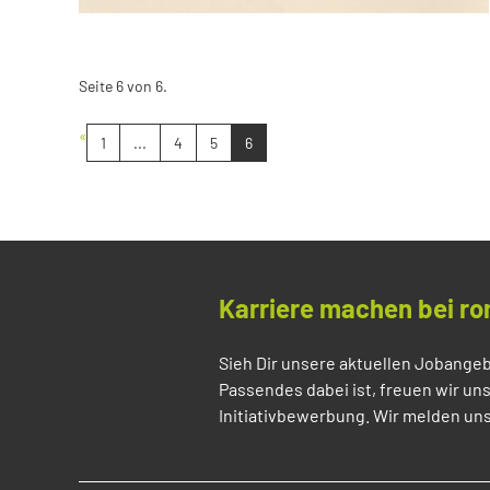
Seite 6 von 6.
«
1
...
4
5
6
Karriere machen bei ro
Sieh Dir unsere aktuellen Jobangeb
Passendes dabei ist, freuen wir un
Initiativbewerbung. Wir melden uns