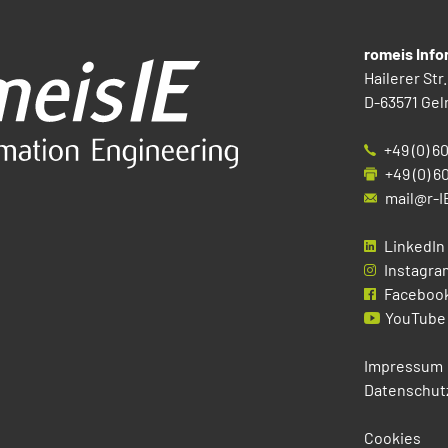
romeis Inf
Hailerer Str.
D-63571 Gel
+49 (0) 6
+49 (0) 6
mail@r-I
LinkedIn
Instagra
Faceboo
YouTube
Impressum
Datenschut
Cookies