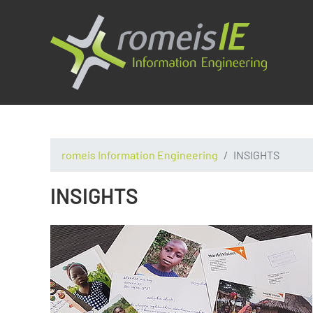
romeis Information Engineering
INSIGHTS
INSIGHTS