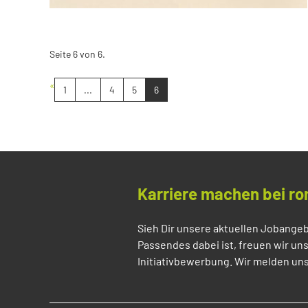
Seite 6 von 6.
«
1
...
4
5
6
Karriere machen bei ro
Sieh Dir unsere aktuellen Jobangeb
Passendes dabei ist, freuen wir un
Initiativbewerbung. Wir melden uns