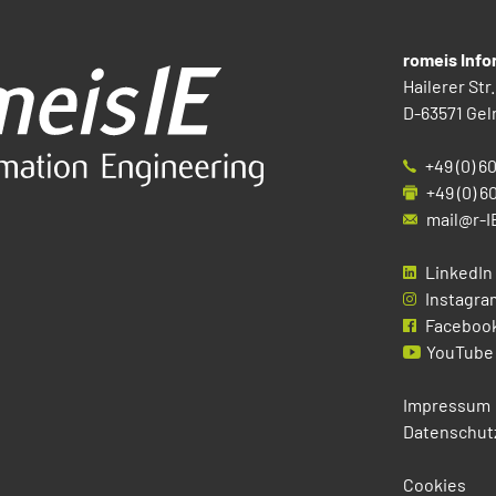
romeis Inf
Hailerer Str.
D-63571 Gel
+49 (0) 6
+49 (0) 6
mail@r-I
LinkedIn
Instagra
Faceboo
YouTube
Impressum
Datenschut
Cookies