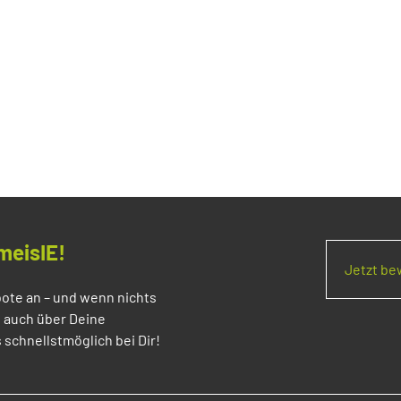
meisIE!
Jetzt b
ote an – und wenn nichts
s auch über Deine
 schnellstmöglich bei Dir!