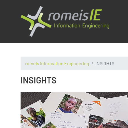
romeis Information Engineering
INSIGHTS
INSIGHTS