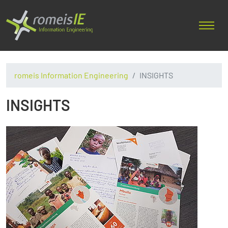
romeis Information Engineering
INSIGHTS
INSIGHTS