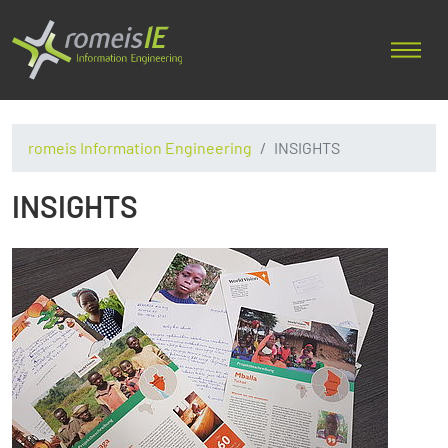
romeis Information Engineering
INSIGHTS
INSIGHTS