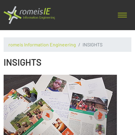
romeis Information Engineering
INSIGHTS
INSIGHTS