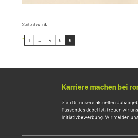
Seite 6 von 6.
«
1
...
4
5
6
Karriere machen bei ro
Sieh Dir unsere aktuellen Jobangeb
Passendes dabei ist, freuen wir un
Initiativbewerbung. Wir melden uns