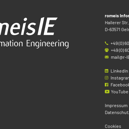
romeis Inf
Hailerer Str.
D-63571 Gel
+49 (0) 6
+49 (0) 6
mail@r-I
LinkedIn
Instagra
Faceboo
YouTube
Impressum
Datenschut
Cookies