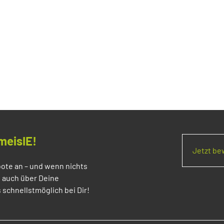
meisIE!
Jetzt b
ote an – und wenn nichts
s auch über Deine
 schnellstmöglich bei Dir!