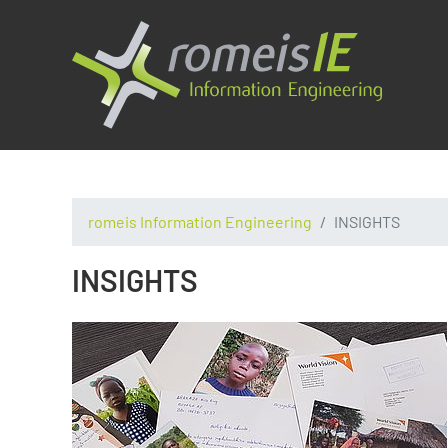
romeis Information Engineering
INSIGHTS
INSIGHTS