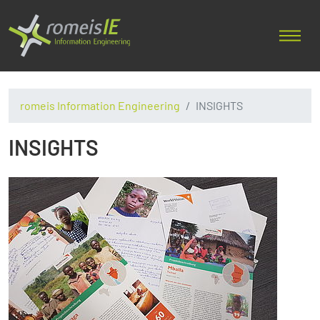
romeis Information Engineering
INSIGHTS
INSIGHTS