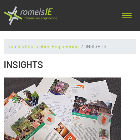
romeis Information Engineering
INSIGHTS
INSIGHTS