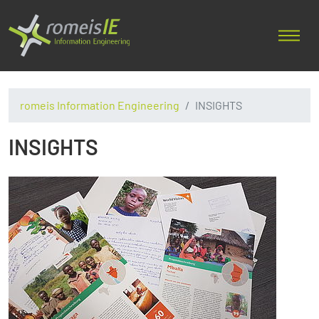
romeis Information Engineering
INSIGHTS
INSIGHTS