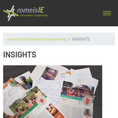
romeis Information Engineering
INSIGHTS
INSIGHTS