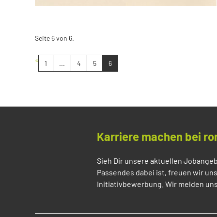
Seite 6 von 6.
«
1
...
4
5
6
Karriere machen bei ro
Sieh Dir unsere aktuellen Jobangeb
Passendes dabei ist, freuen wir un
Initiativbewerbung. Wir melden uns