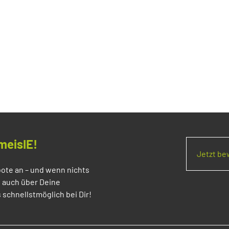
meisIE!
Jetzt b
ote an – und wenn nichts
s auch über Deine
 schnellstmöglich bei Dir!