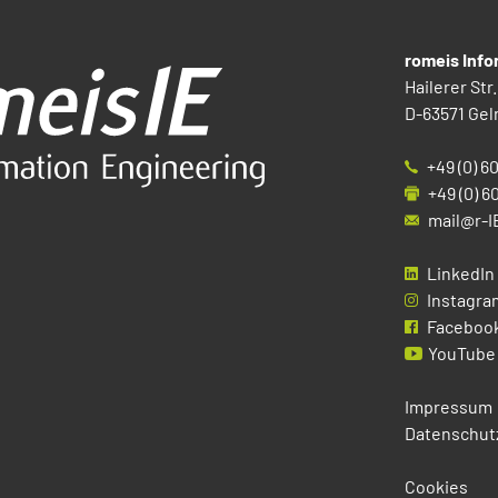
romeis Inf
Hailerer Str.
D-63571 Gel
+49 (0) 6
+49 (0) 6
mail@r-I
LinkedIn
Instagra
Faceboo
YouTube
Impressum
Datenschut
Cookies