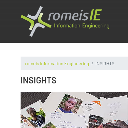
romeis Information Engineering
INSIGHTS
INSIGHTS