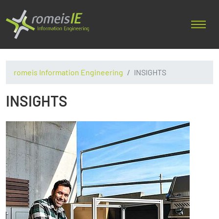
romeis Information Engineering
INSIGHTS
INSIGHTS