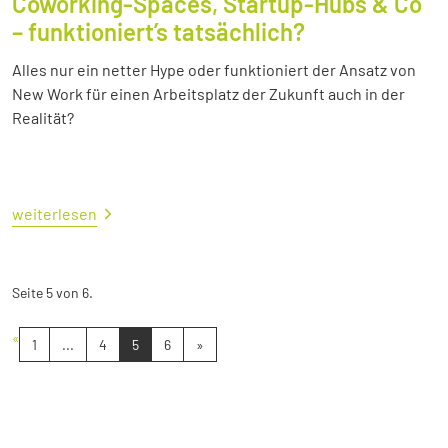
Coworking-Spaces, Startup-Hubs & Co
– funktioniert’s tatsächlich?
Alles nur ein netter Hype oder funktioniert der Ansatz von
New Work für einen Arbeitsplatz der Zukunft auch in der
Realität?
weiterlesen
Seite 5 von 6.
«
1
...
4
5
6
»