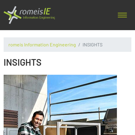
romeis Information Engineering
INSIGHTS
INSIGHTS