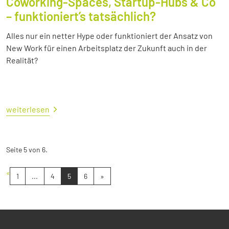
Coworking-Spaces, Startup-Hubs & Co
– funktioniert’s tatsächlich?
Alles nur ein netter Hype oder funktioniert der Ansatz von
New Work für einen Arbeitsplatz der Zukunft auch in der
Realität?
weiterlesen
Seite 5 von 6.
«
1
...
4
5
6
»