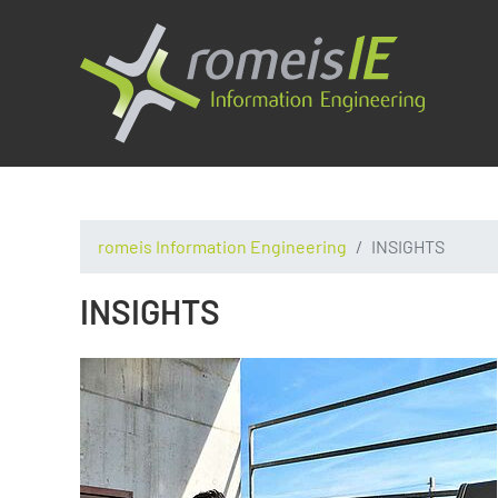
romeis Information Engineering
INSIGHTS
INSIGHTS