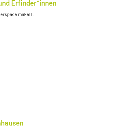
und Erfinder*innen
akerspace makeIT.
lnhausen